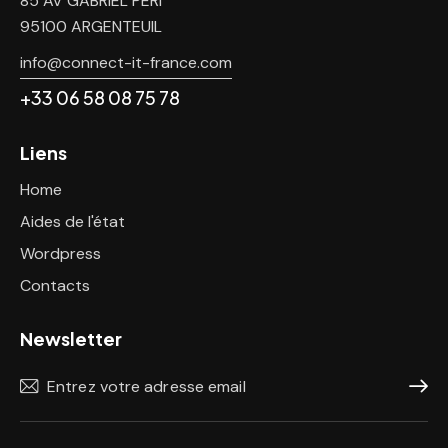
85 AV GABRIEL PERI
95100 ARGENTEUIL
info@connect-it-france.com
+33 06 58 08 75 78
Liens
Home
Aides de l'état
Wordpress
Contacts
Newsletter
S'abon